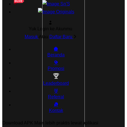
Sn'S
Originals
Yuk Login ke Akunmu
Masuk
Atau
Daftar Baru
Beranda
Promosi
Leaderboard
Referral
Kontak
Download APK
Main lebih praktis lewat aplikasi