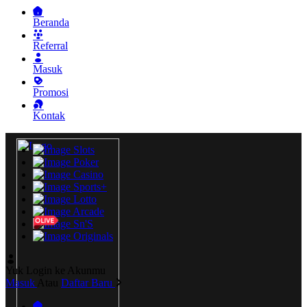
Beranda
Referral
Masuk
Promosi
Kontak
Slots
Poker
Casino
Sports+
Lotto
Arcade
Sn'S
Originals
Yuk Login ke Akunmu
Masuk
Atau
Daftar Baru