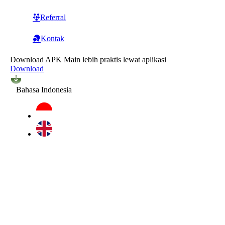
Referral
Kontak
Download APK
Main lebih praktis lewat aplikasi
Download
Bahasa Indonesia