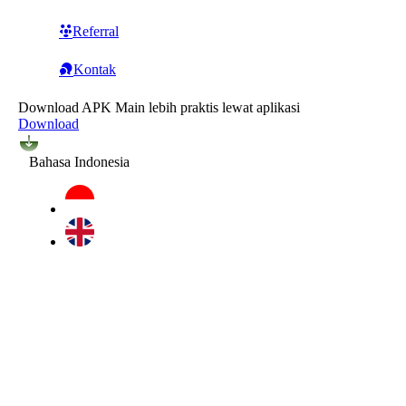
Referral
Kontak
Download APK
Main lebih praktis lewat aplikasi
Download
Bahasa Indonesia